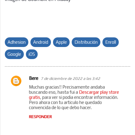
Adhesion
Android
Apple
Distribución
Enroll
Google
iOS
Bere
7 de diciembre de 2022 a las 3:42
C
Muchas gracias!! Precisamente andaba
o
buscando eso, hasta fui a
Descargar play store
gratis
, para ver si podia encontrar información.
m
Pero ahora con tu articulo he quedado
e
convencida de lo que debo hacer.
n
RESPONDER
t
a