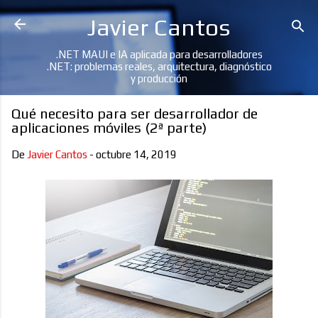
Ir al contenido principal
Javier Cantos
.NET MAUI e IA aplicada para desarrolladores
.NET: problemas reales, arquitectura, diagnóstico
y producción
Qué necesito para ser desarrollador de
aplicaciones móviles (2ª parte)
De
Javier Cantos
-
octubre 14, 2019