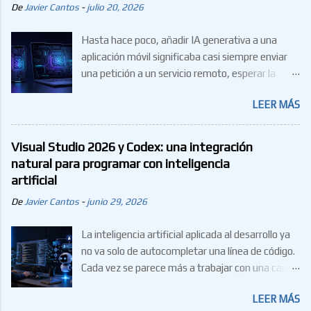
c
De
Javier Cantos
-
julio 20, 2026
o
m
e
Hasta hace poco, añadir IA generativa a una
n
aplicación móvil significaba casi siempre enviar
t
a
una petición a un servicio remoto, esperar la
r
respuesta y pagar por los tokens consumidos.
i
LEER MÁS
Microsoft Build 2026 puso otra opción en primer
o
plano para .NET MAUI: ejecutar modelos y
capacidades de IA en el propio dispositivo. No es
Visual Studio 2026 y Codex: una integración
solamente una forma de ahorrar. Si el caso de
natural para programar con inteligencia
uso encaja, la IA local permite trabajar sin
artificial
conexión, reduce la exposición de datos sensibles
De
Javier Cantos
-
junio 29, 2026
y evita que la latencia de red forme parte de la
experiencia. Pero también traslada a la aplicación
La inteligencia artificial aplicada al desarrollo ya
responsabilidades que antes asumía el proveedor
no va solo de autocompletar una línea de código.
de la API: compatibilidad de hardware, descarga
Cada vez se parece más a trabajar con una capa
del modelo, memoria, batería, actualizaciones y
adicional dentro del equipo: una capa capaz de
calidad de las respuestas. Qué anunció Microsoft
LEER MÁS
leer contexto, proponer cambios, ejecutar tareas
y qué conviene matizar En el resumen oficial de