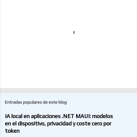
r
i
o
s
P
u
b
l
Entradas populares de este blog
i
c
IA local en aplicaciones .NET MAUI: modelos
a
r
en el dispositivo, privacidad y coste cero por
u
token
n