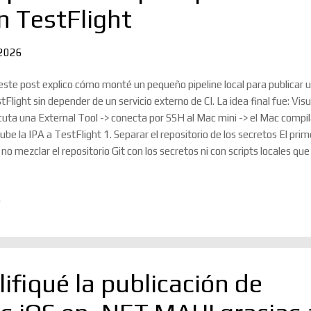
n TestFlight
 2026
este post explico cómo monté un pequeño pipeline local para publicar
tFlight sin depender de un servicio externo de CI. La idea final fue: Vi
cuta una External Tool -> conecta por SSH al Mac mini -> el Mac compila
sube la IPA a TestFlight 1. Separar el repositorio de los secretos El pr
 no mezclar el repositorio Git con los secretos ni con scripts locales q
cución. Por ejemplo, podemos tener el repositorio en: /Users/usuario/B
eline local en una carpeta independiente: /Users/usuario/LocalMagic C
o
Users/usuario/LocalMagic/secrets mkdir -p /Users/usuario/LocalMagic/
hivos necesarios En la carpeta de secretos coloqué los siguientes archi
hKey_XXXXXXXXXX.p8 AppStore_Profile.mobileprovis...
fiqué la publicación de