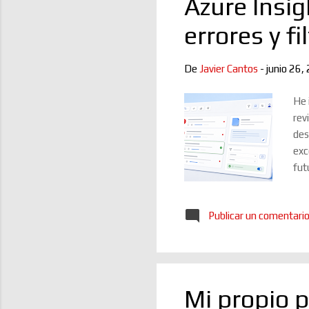
Azure Insig
errores y f
De
Javier Cantos
-
junio 26,
He 
rev
des
exc
fut
de 
Tam
Publicar un comentari
exc
pen
nav
Mi propio p