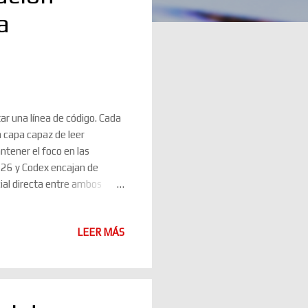
a
tar una línea de código. Cada
a capa capaz de leer
ntener el foco en las
026 y Codex encajan de
ial directa entre ambos
irección: el IDE deja de ser
en un entorno donde
LEER MÁS
ntó Visual Studio 2026
ia artificial integrada en el
o interesante no es solo que