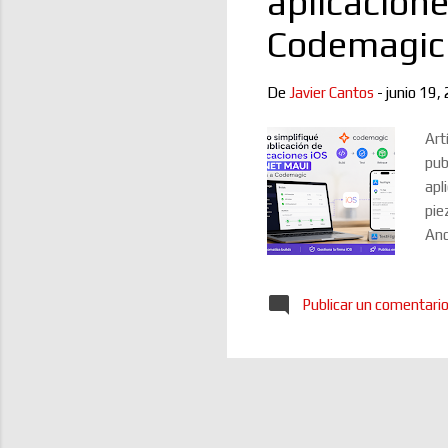
aplicacion
Codemagic
De
Javier Cantos
-
junio 19,
Art
pub
apl
pie
And
des
Xco
Publicar un comentari
con
Cod
pos
iOS 