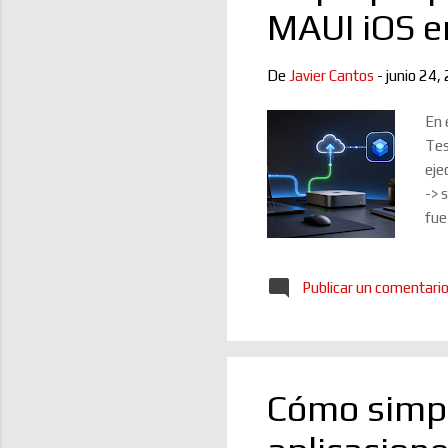
MAUI iOS e
De
Javier Cantos
-
junio 24,
En 
Tes
eje
-> 
fue
eje
pip
Publicar un comentari
p /
arc
Aut
Cómo simpli