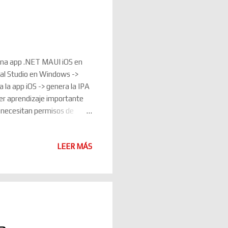
 una app .NET MAUI iOS en
sual Studio en Windows ->
 la app iOS -> genera la IPA
imer aprendizaje importante
ue necesitan permisos de
uilds/MiApp.Mobile Y el
reamos la estructura: mkdir -
LEER MÁS
logs 2. Preparar los
vos: ios_distribution.p12