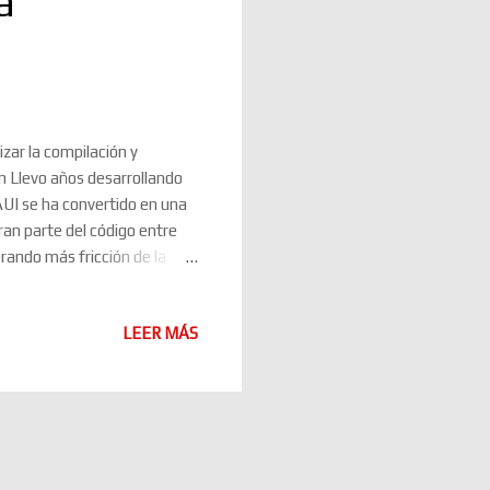
a
zar la compilación y
n Llevo años desarrollando
AUI se ha convertido en una
ran parte del código entre
rando más fricción de la
re Connect, TestFlight,
na aplicación iOS puede
LEER MÁS
días decidí probar
impresión ha sido muy
gestionar las publicaciones