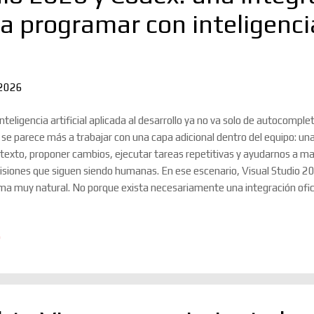
ra programar con inteligenci
 2026
inteligencia artificial aplicada al desarrollo ya no va solo de autocomple
 se parece más a trabajar con una capa adicional dentro del equipo: un
texto, proponer cambios, ejecutar tareas repetitivas y ayudarnos a ma
isiones que siguen siendo humanas. En ese escenario, Visual Studio 2
ma muy natural. No porque exista necesariamente una integración ofic
ductos, sino porque representan dos movimientos que van en la misma d
camente una superficie donde escribimos código y pasa a convertirse 
o
rdinamos trabajo. El IDE como centro de operaciones Microsoft prese
iders como una de las evoluciones más ambiciosas del IDE, con inteligenc
jo de desarrollo, mejoras de rendimiento y una interfaz más moderna. L
a más IA...