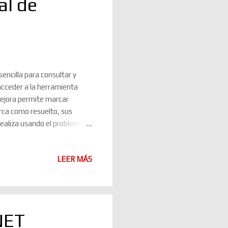
al de
encilla para consultar y
acceder a la herramienta
mejora permite marcar
rca como resuelto, sus
realiza usando el problemId
 sino el problema completo.
Desde el detalle de una
LEER MÁS
 causa detectada, despliegue
rda, por ahora, en el
os. Esto ...
.NET