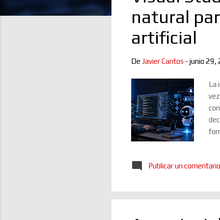
a
natural pa
d
a
artificial
s
De
Javier Cantos
-
junio 29,
La 
vez
con
dec
for
pro
úni
Publicar un comentari
coo
Ins
flu
hay