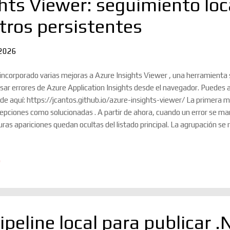
hts Viewer: seguimiento loc
iltros persistentes
 2026
incorporado varias mejoras a Azure Insights Viewer , una herramienta s
isar errores de Azure Application Insights desde el navegador. Puedes 
de aquí: https://jcantos.github.io/azure-insights-viewer/ La primera 
epciones como solucionadas . A partir de ahora, cuando un error se ma
uras apariciones quedan ocultas del listado principal. La agrupación se 
Application Insights, de forma que no se marca una ocurrencia aislada,
bién se han añadido observaciones locales para cada error agrupado. 
o
epción se puede escribir una nota libre, útil para dejar contexto como
diente o cualquier comentario de seguimiento. Todo este estado se gua
egador mediante localStorage , sin necesidad de backend ni base de dat
ipeline local para publicar 