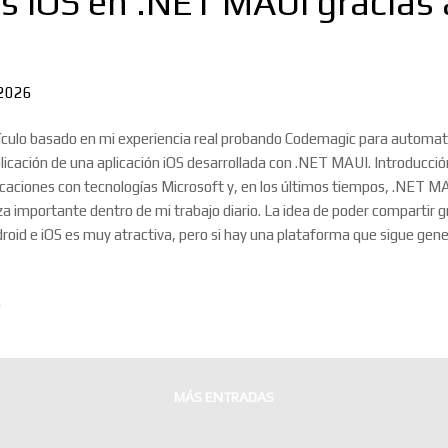
es iOS en .NET MAUI gracias 
 2026
ículo basado en mi experiencia real probando Codemagic para automati
licación de una aplicación iOS desarrollada con .NET MAUI. Introducció
icaciones con tecnologías Microsoft y, en los últimos tiempos, .NET M
za importante dentro de mi trabajo diario. La idea de poder compartir g
roid e iOS es muy atractiva, pero si hay una plataforma que sigue gene
eada, esa es iOS. Certificados, perfiles de aprovisionamiento, App Sto
de, versiones de macOS, versiones de iOS, claves privadas… publicar u
o
vertirse fácilmente en una cadena de pequeños obstáculos. Hace unos 
emagic como alternativa para automatizar este proceso y la primera 
itiva. Tanto, que me ha hecho replantearme por completo cómo quiero 
a partir de ahora. ...
MÁS ENTRADAS